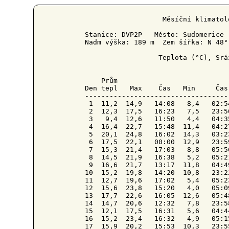
                   Měsíční klimatol
Stanice: DVP2P   Město: Sudomerice 
Nadm výška: 189 m  Zem šířka: N 48°
                  Teplota (°C), Srá
    Prům                           
Den tepl   Max    Čas   Min     Čas
-----------------------------------
 1  11,2  14,9   14:08   8,4   02:5
 2  12,3  17,5   16:23   7,5   23:5
 3   9,4  12,6   11:50   4,4   04:3
 4  16,4  22,7   15:48  11,4   04:2
 5  20,1  24,8   16:02  14,3   03:2
 6  17,5  22,1   00:00  12,9   23:5
 7  15,3  21,4   17:03   8,8   05:5
 8  14,5  21,9   16:38   5,2   05:2
 9  16,6  21,7   13:17  11,8   04:4
10  15,2  19,8   14:20  10,8   23:2
11  12,7  19,6   17:02   5,4   05:2
12  15,6  23,8   15:20   4,0   05:0
13  17,7  22,6   16:05  12,6   05:4
14  14,7  20,6   12:32   7,8   23:5
15  12,1  17,5   16:31   5,6   04:4
16  15,2  23,4   16:32   4,9   05:1
17  15,9  20,2   15:53  10,3   23:5