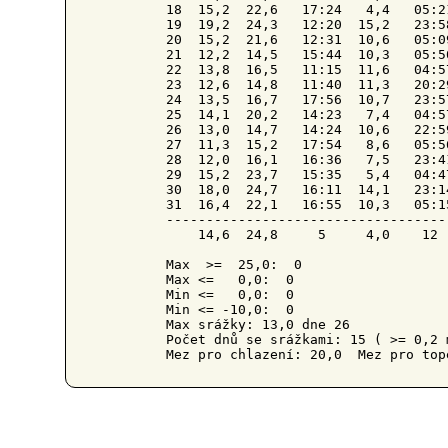
18  15,2  22,6   17:24   4,4   05:2
19  19,2  24,3   12:20  15,2   23:5
20  15,2  21,6   12:31  10,6   05:0
21  12,2  14,5   15:44  10,3   05:5
22  13,8  16,5   11:15  11,6   04:5
23  12,6  14,8   11:40  11,3   20:2
24  13,5  16,7   17:56  10,7   23:5
25  14,1  20,2   14:23   7,4   04:5
26  13,0  14,7   14:24  10,6   22:5
27  11,3  15,2   17:54   8,6   05:5
28  12,0  16,1   16:36   7,5   23:4
29  15,2  23,7   15:35   5,4   04:4
30  18,0  24,7   16:11  14,1   23:1
31  16,4  22,1   16:55  10,3   05:1
-----------------------------------
    14,6  24,8     5     4,0    12 
Max  >=  25,0:  0

Max <=   0,0:  0

Min <=   0,0:  0

Min <= -10,0:  0

Max srážky: 13,0 dne 26

Počet dnů se srážkami: 15 ( >= 0,2 