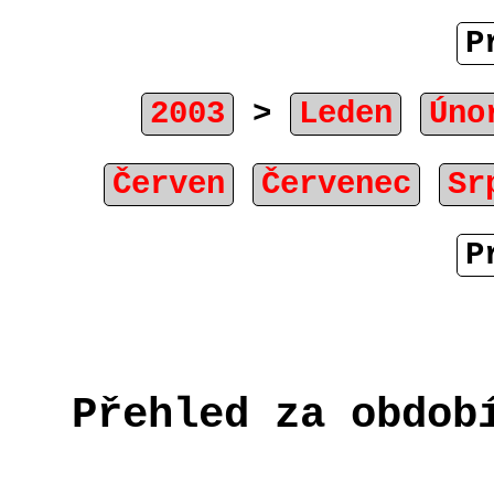
P
2003
>
Leden
Úno
Červen
Červenec
Sr
P
Přehled za obdob