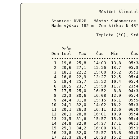
                   Měsíční klimatol
Stanice: DVP2P   Město: Sudomerice 
Nadm výška: 182 m  Zem šířka: N 48°
                  Teplota (°C), Srá
    Prům                           
Den tepl   Max    Čas   Min     Čas
-----------------------------------
 1  19,6  25,8   14:03  13,8   05:3
 2  20,6  27,1   15:56  13,7   05:3
 3  18,1  22,2   15:00  15,2   05:1
 4  16,8  22,9   13:27  12,5   05:4
 5  18,4  25,7   15:52  10,4   05:4
 6  18,5  23,7   15:50  11,7   23:4
 7  17,5  25,0   16:52   8,8   04:3
 8  22,3  30,6   16:08  12,9   05:4
 9  24,4  31,8   15:15  16,1   05:5
10  24,1  32,0   14:02  16,2   05:3
11  20,1  26,3   16:11  12,6   06:0
12  20,1  28,8   16:01  10,9   05:4
13  23,5  31,6   15:57  15,0   05:4
14  24,8  32,9   14:37  17,1   06:1
15  25,1  34,2   16:00  16,1   05:1
16  23,8  32,0   15:57  15,8   05:5
17  21,3  26,4   16:23  15,2   23:3