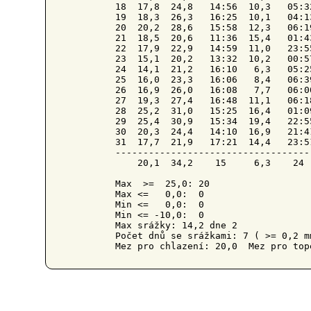
18  17,8  24,8   14:56  10,3   05:3
19  18,3  26,3   16:25  10,1   04:1
20  20,2  28,6   15:58  12,3   06:1
21  18,5  20,6   11:36  15,4   01:4
22  17,9  22,9   14:59  11,0   23:5
23  15,1  20,2   13:32  10,2   00:5
24  14,1  21,2   16:10   6,3   05:2
25  16,0  23,3   16:06   8,4   06:3
26  16,9  26,0   16:08   7,7   06:0
27  19,3  27,4   16:48  11,1   06:1
28  25,2  31,0   15:25  16,4   01:0
29  25,4  30,9   15:34  19,4   22:5
30  20,3  24,4   14:10  16,9   21:4
31  17,7  21,9   17:21  14,4   23:5
-----------------------------------
    20,1  34,2    15     6,3    24 
Max  >=  25,0: 20

Max <=   0,0:  0

Min <=   0,0:  0

Min <= -10,0:  0

Max srážky: 14,2 dne 2

Počet dnů se srážkami: 7 ( >= 0,2 m