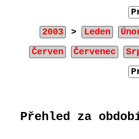
P
2003
>
Leden
Úno
Červen
Červenec
Sr
P
Přehled za obdob