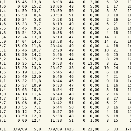
9,1    15:45  13,8     6:08   44    0  2,00   6  32    11
8,6     0:00  15,2    23:06   48    0  5,00   1  17    23
8,4    14:59  13,1    23:59   50    0  1,00   8  31    11
0,1    15:58   8,4    23:58   51    0  0,00   3  18    16
2,8    16:24   5,8     5:58   51    0  0,00   2  16    14
4,6    15:33   7,7     6:19   49    0  0,00   6  21    13
5,5    17:45   9,5     6:23   48    0  0,00   5  16    10
6,3    16:54  12,6     6:38   46    0  0,00   4  18    13
1,4    12:24  13,0     6:19   47    0  0,00  14  31    13
1,9    14:04  14,5    23:58   45    0  0,00  14  31    16
2,7    15:00  11,6    23:44   49    0  0,00   4  18    14
1,1    15:46  10,7     2:20   49    0  0,00  10  21     6
4,8    13:50  14,2     5:46   46    0  0,00   6  25    13
7,2    14:25  15,0     2:50   44    0  0,00   8  28    12
9,1    16:35  17,1     6:53   47    0 13,00   3  21     9
3,4    15:20  13,9    23:07   38    0  0,00  10  24    10
4,5    15:19  11,6     5:45   48    0  0,00   6  18     7
5,5    15:49  12,0     6:46   46    0  0,00   4  21    14
6,1    15:32  11,8     6:44   46    0  0,00   0  10    14
6,2    15:37  10,9     6:33   47    0  0,00   1  16    15
6,4    15:05  10,5     6:54   47    0  0,00   3  18    13
3,0    14:18  11,4     6:49   48    0  0,00   2  16    13
0,7    14:51   9,1    23:56   49    0  0,00   8  27    11
2,7    16:06   6,7     3:42   51    0  0,00   6  21     8
4,8    13:55   7,1     6:44   50    0  0,00   3  16    14
3,7    16:12   7,2     6:57   50    0  0,00   4  18    11
0,8    13:59  12,9     5:38   48    0  0,00   6  18     9
6,1     0:00  12,4    11:33   51    0  1,00   3  15     2
---------------------------------------------------------
9,1   3/9/09   5,8   7/9/09 1425    0 22,00   5  33   1/9