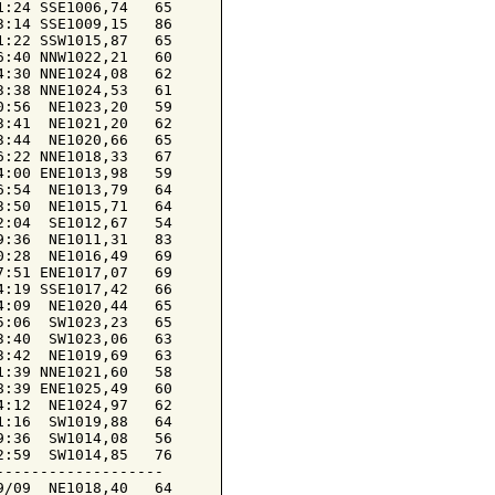
:24 SSE1006,74   65

:14 SSE1009,15   86

:22 SSW1015,87   65

:40 NNW1022,21   60

:30 NNE1024,08   62

:38 NNE1024,53   61

:56  NE1023,20   59

:41  NE1021,20   62

:44  NE1020,66   65

:22 NNE1018,33   67

:00 ENE1013,98   59

:54  NE1013,79   64

:50  NE1015,71   64

:04  SE1012,67   54

:36  NE1011,31   83

:28  NE1016,49   69

:51 ENE1017,07   69

:19 SSE1017,42   66

:09  NE1020,44   65

:06  SW1023,23   65

:40  SW1023,06   63

:42  NE1019,69   63

:39 NNE1021,60   58

:39 ENE1025,49   60

:12  NE1024,97   62

:16  SW1019,88   64

:36  SW1014,08   56

:59  SW1014,85   76

------------------

/09  NE1018,40   64
