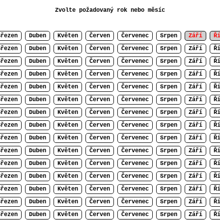
Zvolte požadovaný rok nebo měsíc
Březen
Duben
Květen
Červen
Červenec
Srpen
Září
Ř
Březen
Duben
Květen
Červen
Červenec
Srpen
Září
Ř
Březen
Duben
Květen
Červen
Červenec
Srpen
Září
Ř
Březen
Duben
Květen
Červen
Červenec
Srpen
Září
Ř
Březen
Duben
Květen
Červen
Červenec
Srpen
Září
Ř
Březen
Duben
Květen
Červen
Červenec
Srpen
Září
Ř
Březen
Duben
Květen
Červen
Červenec
Srpen
Září
Ř
Březen
Duben
Květen
Červen
Červenec
Srpen
Září
Ř
Březen
Duben
Květen
Červen
Červenec
Srpen
Září
Ř
Březen
Duben
Květen
Červen
Červenec
Srpen
Září
Ř
Březen
Duben
Květen
Červen
Červenec
Srpen
Září
Ř
Březen
Duben
Květen
Červen
Červenec
Srpen
Září
Ř
Březen
Duben
Květen
Červen
Červenec
Srpen
Září
Ř
Březen
Duben
Květen
Červen
Červenec
Srpen
Září
Ř
Březen
Duben
Květen
Červen
Červenec
Srpen
Září
Ř