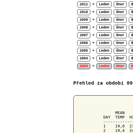
2011
>
Leden
Únor
2010
>
Leden
Únor
2009
>
Leden
Únor
2008
>
Leden
Únor
2007
>
Leden
Únor
2006
>
Leden
Únor
2005
>
Leden
Únor
2004
>
Leden
Únor
2003
>
Leden
Únor
Přehled za období 09
            
     MEAN   
DAY  TEMP  H
------------
1    19,0  2
2    19,4  2