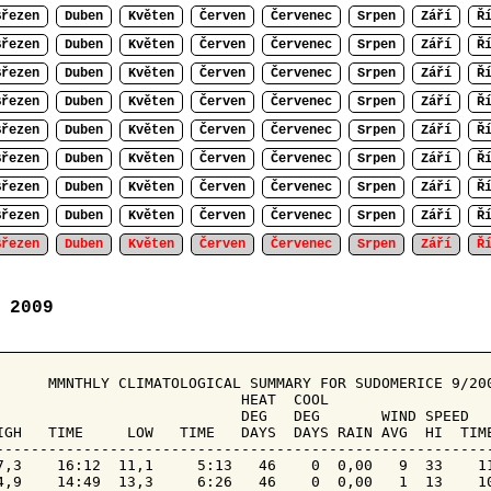
Březen
Duben
Květen
Červen
Červenec
Srpen
Září
Ř
Březen
Duben
Květen
Červen
Červenec
Srpen
Září
Ř
Březen
Duben
Květen
Červen
Červenec
Srpen
Září
Ř
Březen
Duben
Květen
Červen
Červenec
Srpen
Září
Ř
Březen
Duben
Květen
Červen
Červenec
Srpen
Září
Ř
Březen
Duben
Květen
Červen
Červenec
Srpen
Září
Ř
Březen
Duben
Květen
Červen
Červenec
Srpen
Září
Ř
Březen
Duben
Květen
Červen
Červenec
Srpen
Září
Ř
Březen
Duben
Květen
Červen
Červenec
Srpen
Září
Ř
 2009
MM
NTHLY CLIMATOLOGICAL SUMMARY FOR SUDOMERICE 9/200
                            HEAT  COOL        

                            DEG   DEG       WIND SPEED   
IGH   TIME     LOW   TIME   DAYS  DAYS RAIN AVG  HI  TIME
---------------------------------------------------------
7,3    16:12  11,1     5:13   46    0  0,00   9  33    11
4,9    14:49  13,3     6:26   46    0  0,00   1  13    10