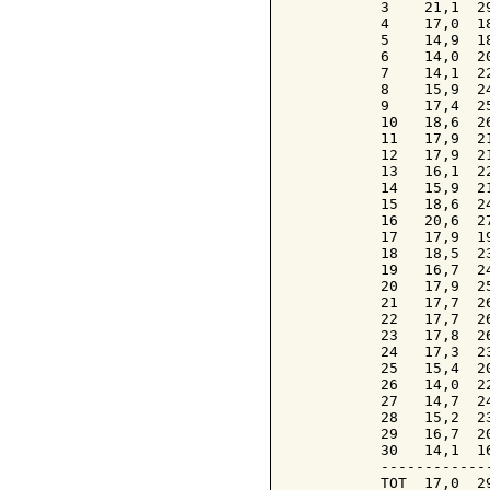
3    21,1  2
4    17,0  1
5    14,9  1
6    14,0  2
7    14,1  2
8    15,9  2
9    17,4  2
10   18,6  2
11   17,9  2
12   17,9  2
13   16,1  2
14   15,9  2
15   18,6  2
16   20,6  2
17   17,9  1
18   18,5  2
19   16,7  2
20   17,9  2
21   17,7  2
22   17,7  2
23   17,8  2
24   17,3  2
25   15,4  2
26   14,0  2
27   14,7  2
28   15,2  2
29   16,7  2
30   14,1  1
------------
TOT  17,0  2